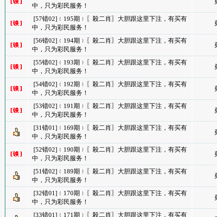
中，只为彩民服务！
[57错02]﹛195期﹜〖殺二肖〗大胆跟这里下注，有买有
中，只为彩民服务！
[56错02]﹛194期﹜〖殺二肖〗大胆跟这里下注，有买有
中，只为彩民服务！
[55错02]﹛193期﹜〖殺二肖〗大胆跟这里下注，有买有
中，只为彩民服务！
[54错02]﹛192期﹜〖殺二肖〗大胆跟这里下注，有买有
中，只为彩民服务！
[53错02]﹛191期﹜〖殺二肖〗大胆跟这里下注，有买有
中，只为彩民服务！
[31错01]﹛169期﹜〖殺二肖〗大胆跟这里下注，有买有
中，只为彩民服务！
[52错02]﹛190期﹜〖殺二肖〗大胆跟这里下注，有买有
中，只为彩民服务！
[51错02]﹛189期﹜〖殺二肖〗大胆跟这里下注，有买有
中，只为彩民服务！
[32错01]﹛170期﹜〖殺二肖〗大胆跟这里下注，有买有
中，只为彩民服务！
[33错01]﹛171期﹜〖殺二肖〗大胆跟这里下注，有买有