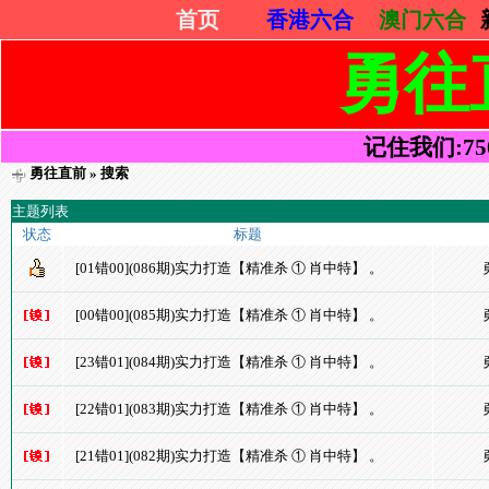
首页
香港六合
澳门六合
勇往
记住我们:7505
勇往直前
» 搜索
主题列表
状态
标题
[01错00](086期)实力打造【精准杀 ① 肖中特】 。
[00错00](085期)实力打造【精准杀 ① 肖中特】 。
[23错01](084期)实力打造【精准杀 ① 肖中特】 。
[22错01](083期)实力打造【精准杀 ① 肖中特】 。
[21错01](082期)实力打造【精准杀 ① 肖中特】 。