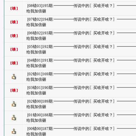
[08错03]195期:━━━━━传说中的〖买啥开啥？〗━━━
给我加倍砸
[07错02]194期:━━━━━传说中的〖买啥开啥？〗━━━
给我加倍砸
[06错02]193期:━━━━━传说中的〖买啥开啥？〗━━━
给我加倍砸
[05错01]192期:━━━━━传说中的〖买啥开啥？〗━━━
给我加倍砸
[04错01]191期:━━━━━传说中的〖买啥开啥？〗━━━
给我加倍砸
[02错01]169期:━━━━━传说中的〖买啥开啥？〗━━━
给我加倍砸
[03错01]190期:━━━━━传说中的〖买啥开啥？〗━━━
给我加倍砸
[02错00]189期:━━━━━传说中的〖买啥开啥？〗━━━
给我加倍砸
[01错00]188期:━━━━━传说中的〖买啥开啥？〗━━━
给我加倍砸
[00错00]187期:━━━━━传说中的〖买啥开啥？〗━━━
给我加倍砸