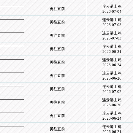
━━━━━━━━
连云港山鸡
勇往直前
2026-07-04
━━━━━━━━
连云港山鸡
勇往直前
2026-07-03
━━━━━━━━
连云港山鸡
勇往直前
2026-07-03
━━━━━━━━
连云港山鸡
勇往直前
2026-06-21
━━━━━━━━
连云港山鸡
勇往直前
2026-06-24
━━━━━━━━
连云港山鸡
勇往直前
2026-06-26
━━━━━━━━
连云港山鸡
勇往直前
2026-07-02
━━━━━━━━
连云港山鸡
勇往直前
2026-06-20
━━━━━━━━
连云港山鸡
勇往直前
2026-06-24
━━━━━━━━
连云港山鸡
勇往直前
2026-06-21