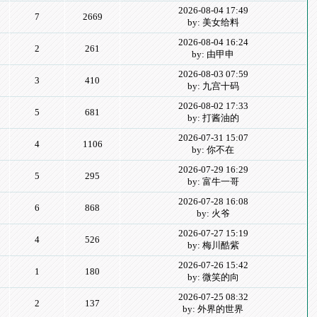
2026-08-04 17:49
7
2669
by: 美女给料
2026-08-04 16:24
2
261
by: 由甲申
2026-08-03 07:59
3
410
by: 九宫十码
2026-08-02 17:33
5
681
by: 打酱油的
2026-07-31 15:07
4
1106
by: 你不在
2026-07-29 16:29
5
295
by: 富牛一哥
2026-07-28 16:08
6
868
by: 火爷
2026-07-27 15:19
4
526
by: 梅川酷紫
2026-07-26 15:42
1
180
by: 微笑的向
2026-07-25 08:32
2
137
by: 外界的世界