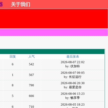
器
关于我们
回复
人气
最后发表
2026-08-07 22:02
6
542
by: 伏加特
2026-08-07 09:05
1
567
by: 长征远行
2026-08-06 20:30
8
790
by: 最爱是你
2026-08-06 15:23
5
666
by: 畅享季
2026-08-05 18:23
6
710