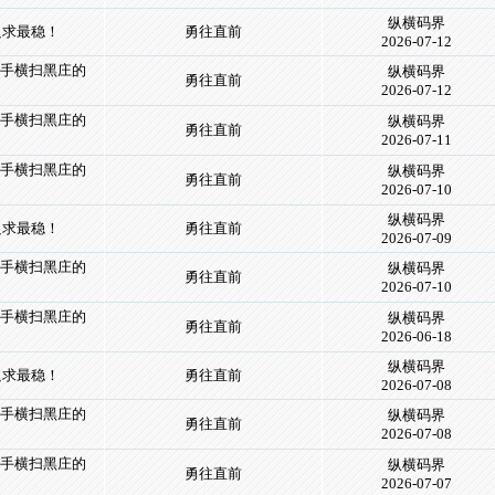
纵横码界
，只求最稳！
勇往直前
2026-07-12
合高手横扫黑庄的
纵横码界
勇往直前
2026-07-12
合高手横扫黑庄的
纵横码界
勇往直前
2026-07-11
合高手横扫黑庄的
纵横码界
勇往直前
2026-07-10
纵横码界
，只求最稳！
勇往直前
2026-07-09
合高手横扫黑庄的
纵横码界
勇往直前
2026-07-10
合高手横扫黑庄的
纵横码界
勇往直前
2026-06-18
纵横码界
，只求最稳！
勇往直前
2026-07-08
合高手横扫黑庄的
纵横码界
勇往直前
2026-07-08
合高手横扫黑庄的
纵横码界
勇往直前
2026-07-07