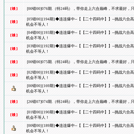
[00错00]076期.（特24码），带你走上六合巅峰，不求最好
[05错00]{194期}◆连连爆中--【【二十四码中】】--挑战六
机会不等人！
[04错00]{193期}◆连连爆中--【【二十四码中】】--挑战六
机会不等人！
[03错00]{192期}◆连连爆中--【【二十四码中】】--挑战六
机会不等人！
[00错00]075期.（特24码），带你走上六合巅峰，不求最好
[02错00]{191期}◆连连爆中--【【二十四码中】】--挑战六
机会不等人！
[00错00]{169期}◆连连爆中--【【二十四码中】】--挑战六
机会不等人！
[26错07]074期.（特24码），带你走上六合巅峰，不求最好
[01错00]{190期}◆连连爆中--【【二十四码中】】--挑战六
机会不等人！
[00错00]{189期}◆连连爆中--【【二十四码中】】--挑战六
机会不等人！