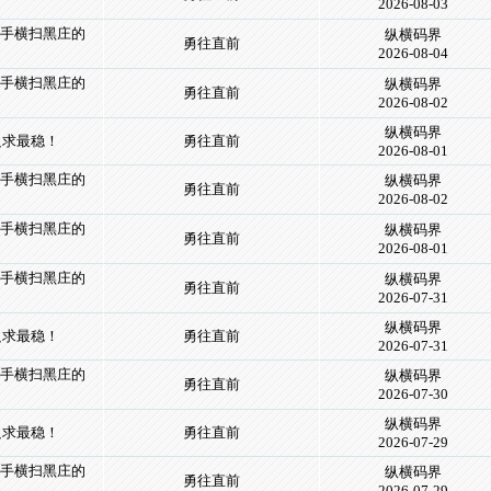
2026-08-03
合高手横扫黑庄的
纵横码界
勇往直前
2026-08-04
合高手横扫黑庄的
纵横码界
勇往直前
2026-08-02
纵横码界
，只求最稳！
勇往直前
2026-08-01
合高手横扫黑庄的
纵横码界
勇往直前
2026-08-02
合高手横扫黑庄的
纵横码界
勇往直前
2026-08-01
合高手横扫黑庄的
纵横码界
勇往直前
2026-07-31
纵横码界
，只求最稳！
勇往直前
2026-07-31
合高手横扫黑庄的
纵横码界
勇往直前
2026-07-30
纵横码界
，只求最稳！
勇往直前
2026-07-29
合高手横扫黑庄的
纵横码界
勇往直前
2026-07-29