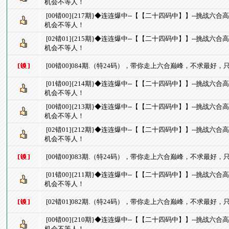
机会不等人！
[00错00]{217期}◆连连爆中--【【二十四码中】】--挑战六
机会不等人！
[02错01]{215期}◆连连爆中--【【二十四码中】】--挑战六
机会不等人！
[00错00]084期.（特24码），带你走上六合巅峰，不求最好
[01错00]{214期}◆连连爆中--【【二十四码中】】--挑战六
机会不等人！
[00错00]{213期}◆连连爆中--【【二十四码中】】--挑战六
机会不等人！
[02错01]{212期}◆连连爆中--【【二十四码中】】--挑战六
机会不等人！
[00错00]083期.（特24码），带你走上六合巅峰，不求最好
[01错00]{211期}◆连连爆中--【【二十四码中】】--挑战六
机会不等人！
[02错01]082期.（特24码），带你走上六合巅峰，不求最好
[00错00]{210期}◆连连爆中--【【二十四码中】】--挑战六
机会不等人！