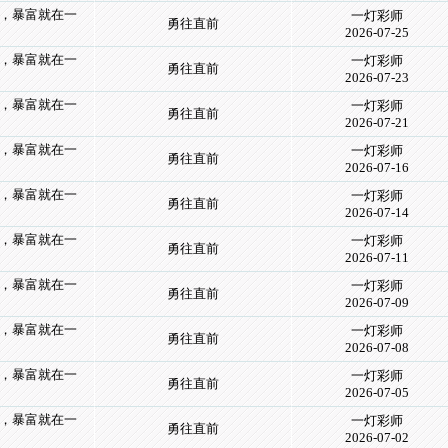
料，暴富就在一
一灯彩师
勇往直前
2026-07-25
料，暴富就在一
一灯彩师
勇往直前
2026-07-23
料，暴富就在一
一灯彩师
勇往直前
2026-07-21
料，暴富就在一
一灯彩师
勇往直前
2026-07-16
料，暴富就在一
一灯彩师
勇往直前
2026-07-14
料，暴富就在一
一灯彩师
勇往直前
2026-07-11
料，暴富就在一
一灯彩师
勇往直前
2026-07-09
料，暴富就在一
一灯彩师
勇往直前
2026-07-08
料，暴富就在一
一灯彩师
勇往直前
2026-07-05
料，暴富就在一
一灯彩师
勇往直前
2026-07-02