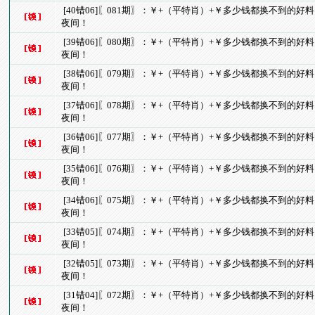
[40错06]〖081期〗：￥+（平特肖）+￥多少钱都换不到的好
夜间！
[39错06]〖080期〗：￥+（平特肖）+￥多少钱都换不到的好
夜间！
[38错06]〖079期〗：￥+（平特肖）+￥多少钱都换不到的好
夜间！
[37错06]〖078期〗：￥+（平特肖）+￥多少钱都换不到的好
夜间！
[36错06]〖077期〗：￥+（平特肖）+￥多少钱都换不到的好
夜间！
[35错06]〖076期〗：￥+（平特肖）+￥多少钱都换不到的好
夜间！
[34错06]〖075期〗：￥+（平特肖）+￥多少钱都换不到的好
夜间！
[33错05]〖074期〗：￥+（平特肖）+￥多少钱都换不到的好
夜间！
[32错05]〖073期〗：￥+（平特肖）+￥多少钱都换不到的好
夜间！
[31错04]〖072期〗：￥+（平特肖）+￥多少钱都换不到的好
夜间！