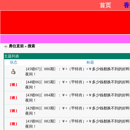
首页
香
勇往直前
» 搜索
主题列表
状态
标题
[45错07]〖086期〗：￥+（平特肖）+￥多少钱都换不到的好
夜间！
[44错06]〖085期〗：￥+（平特肖）+￥多少钱都换不到的好
夜间！
[43错06]〖084期〗：￥+（平特肖）+￥多少钱都换不到的好
夜间！
[42错06]〖083期〗：￥+（平特肖）+￥多少钱都换不到的好
夜间！
[41错06]〖082期〗：￥+（平特肖）+￥多少钱都换不到的好
夜间！