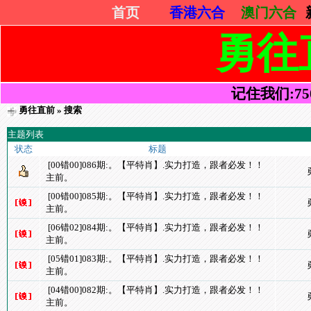
首页
香港六合
澳门六合
勇往
记住我们:7505
勇往直前
» 搜索
主题列表
状态
标题
[00错00]086期:。【平特肖】.实力打造，跟者必发！！
主前。
[00错00]085期:。【平特肖】.实力打造，跟者必发！！
主前。
[06错02]084期:。【平特肖】.实力打造，跟者必发！！
主前。
[05错01]083期:。【平特肖】.实力打造，跟者必发！！
主前。
[04错00]082期:。【平特肖】.实力打造，跟者必发！！
主前。