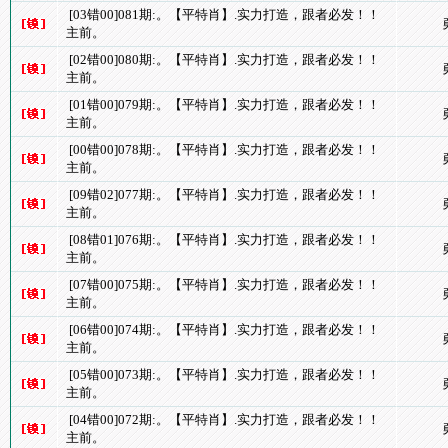
[03错00]081期:。【平特肖】.实力打造，跟者必发！！
主前。
[02错00]080期:。【平特肖】.实力打造，跟者必发！！
主前。
[01错00]079期:。【平特肖】.实力打造，跟者必发！！
主前。
[00错00]078期:。【平特肖】.实力打造，跟者必发！！
主前。
[09错02]077期:。【平特肖】.实力打造，跟者必发！！
主前。
[08错01]076期:。【平特肖】.实力打造，跟者必发！！
主前。
[07错00]075期:。【平特肖】.实力打造，跟者必发！！
主前。
[06错00]074期:。【平特肖】.实力打造，跟者必发！！
主前。
[05错00]073期:。【平特肖】.实力打造，跟者必发！！
主前。
[04错00]072期:。【平特肖】.实力打造，跟者必发！！
主前。