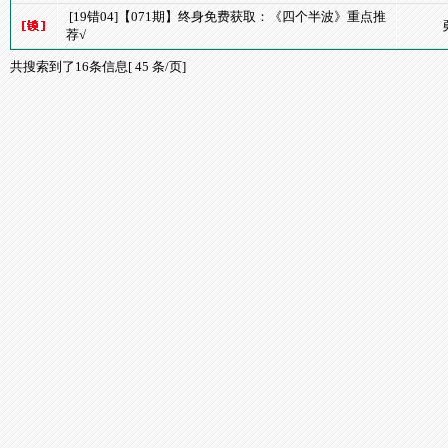
[19错04]【071期】终身免费获取：《四个半波》重点推
荐√
共搜索到了16条信息[ 45 条/页]