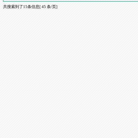
共搜索到了15条信息[ 45 条/页]