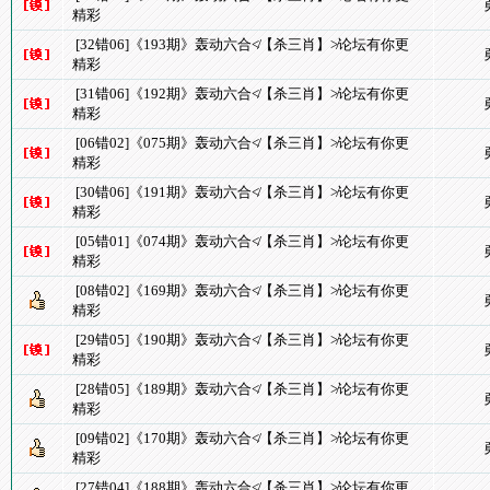
精彩
[32错06]《193期》轰动六合≮【杀三肖】≯论坛有你更
精彩
[31错06]《192期》轰动六合≮【杀三肖】≯论坛有你更
精彩
[06错02]《075期》轰动六合≮【杀三肖】≯论坛有你更
精彩
[30错06]《191期》轰动六合≮【杀三肖】≯论坛有你更
精彩
[05错01]《074期》轰动六合≮【杀三肖】≯论坛有你更
精彩
[08错02]《169期》轰动六合≮【杀三肖】≯论坛有你更
精彩
[29错05]《190期》轰动六合≮【杀三肖】≯论坛有你更
精彩
[28错05]《189期》轰动六合≮【杀三肖】≯论坛有你更
精彩
[09错02]《170期》轰动六合≮【杀三肖】≯论坛有你更
精彩
[27错04]《188期》轰动六合≮【杀三肖】≯论坛有你更