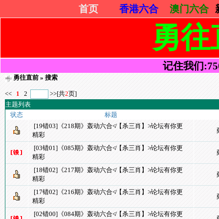
首页
香港六合
澳门六合
勇往
记住我们:7505
勇往直前
» 搜索
<<
1
2
>>
[共
2
页]
主题列表
状态
标题
[19错03]《218期》轰动六合≮【杀三肖】≯论坛有你更
精彩
[03错01]《085期》轰动六合≮【杀三肖】≯论坛有你更
精彩
[18错02]《217期》轰动六合≮【杀三肖】≯论坛有你更
精彩
[17错02]《216期》轰动六合≮【杀三肖】≯论坛有你更
精彩
[02错00]《084期》轰动六合≮【杀三肖】≯论坛有你更