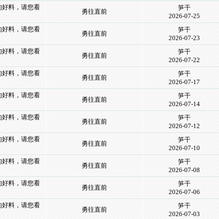
踪的好料，请您看
笋干
勇往直前
2026-07-25
踪的好料，请您看
笋干
勇往直前
2026-07-23
踪的好料，请您看
笋干
勇往直前
2026-07-22
踪的好料，请您看
笋干
勇往直前
2026-07-17
踪的好料，请您看
笋干
勇往直前
2026-07-14
踪的好料，请您看
笋干
勇往直前
2026-07-12
踪的好料，请您看
笋干
勇往直前
2026-07-10
踪的好料，请您看
笋干
勇往直前
2026-07-08
踪的好料，请您看
笋干
勇往直前
2026-07-06
踪的好料，请您看
笋干
勇往直前
2026-07-03