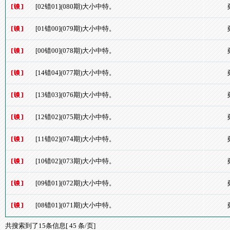
[02错01](080期)大小中特。
[01错00](079期)大小中特。
[00错00](078期)大小中特。
[14错04](077期)大小中特。
[13错03](076期)大小中特。
[12错02](075期)大小中特。
[11错02](074期)大小中特。
[10错02](073期)大小中特。
[09错01](072期)大小中特。
[08错01](071期)大小中特。
共搜索到了15条信息[ 45 条/页]