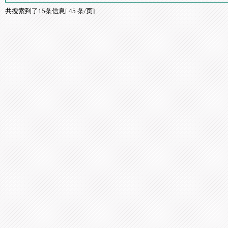
共搜索到了15条信息[ 45 条/页]