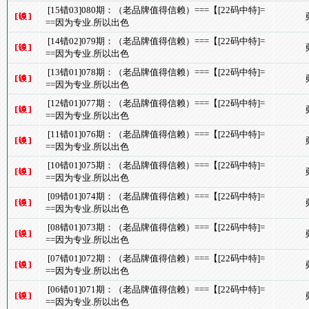
[15错03]080期：（老品牌值得信赖）===【[22码中特]=
==因为专业.所以出色
[14错02]079期：（老品牌值得信赖）===【[22码中特]=
==因为专业.所以出色
[13错01]078期：（老品牌值得信赖）===【[22码中特]=
==因为专业.所以出色
[12错01]077期：（老品牌值得信赖）===【[22码中特]=
==因为专业.所以出色
[11错01]076期：（老品牌值得信赖）===【[22码中特]=
==因为专业.所以出色
[10错01]075期：（老品牌值得信赖）===【[22码中特]=
==因为专业.所以出色
[09错01]074期：（老品牌值得信赖）===【[22码中特]=
==因为专业.所以出色
[08错01]073期：（老品牌值得信赖）===【[22码中特]=
==因为专业.所以出色
[07错01]072期：（老品牌值得信赖）===【[22码中特]=
==因为专业.所以出色
[06错01]071期：（老品牌值得信赖）===【[22码中特]=
==因为专业.所以出色