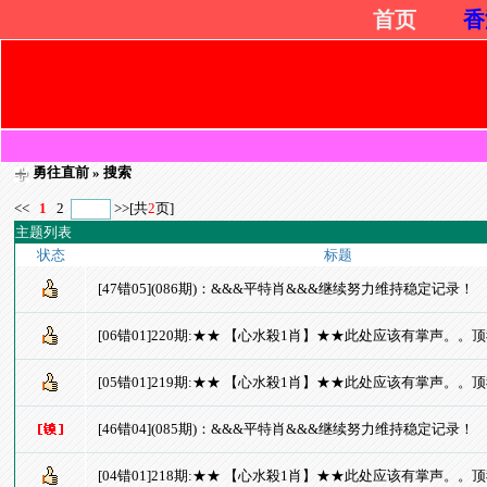
首页
香
勇往直前
» 搜索
<<
1
2
>>
[共
2
页]
主题列表
状态
标题
[47错05](086期)：&&&平特肖&&&继续努力维持稳定记录！
[06错01]220期:★★ 【心水殺1肖】★★此处应该有掌声。。
[05错01]219期:★★ 【心水殺1肖】★★此处应该有掌声。。
[46错04](085期)：&&&平特肖&&&继续努力维持稳定记录！
[04错01]218期:★★ 【心水殺1肖】★★此处应该有掌声。。