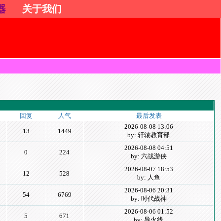
器
关于我们
回复
人气
最后发表
2026-08-08 13:06
13
1449
by: 轩辕教育部
2026-08-08 04:51
0
224
by: 六战游侠
2026-08-07 18:53
12
528
by: 人鱼
2026-08-06 20:31
54
6769
by: 时代战神
2026-08-06 01:52
5
671
by: 导火线