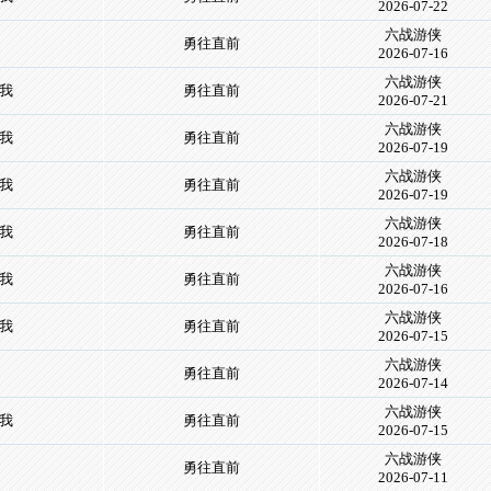
2026-07-22
六战游侠
勇往直前
2026-07-16
六战游侠
顶我
勇往直前
2026-07-21
六战游侠
顶我
勇往直前
2026-07-19
六战游侠
顶我
勇往直前
2026-07-19
六战游侠
顶我
勇往直前
2026-07-18
六战游侠
顶我
勇往直前
2026-07-16
六战游侠
顶我
勇往直前
2026-07-15
六战游侠
勇往直前
2026-07-14
六战游侠
顶我
勇往直前
2026-07-15
六战游侠
勇往直前
2026-07-11