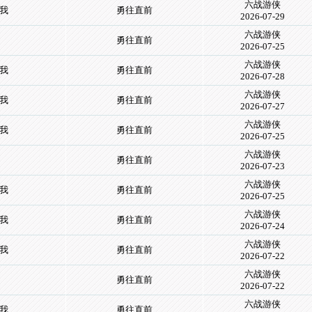
六战游侠
顶我
勇往直前
2026-07-29
六战游侠
勇往直前
2026-07-25
六战游侠
顶我
勇往直前
2026-07-28
六战游侠
顶我
勇往直前
2026-07-27
六战游侠
顶我
勇往直前
2026-07-25
六战游侠
勇往直前
2026-07-23
六战游侠
顶我
勇往直前
2026-07-25
六战游侠
顶我
勇往直前
2026-07-24
六战游侠
顶我
勇往直前
2026-07-22
六战游侠
勇往直前
2026-07-22
六战游侠
顶我
勇往直前