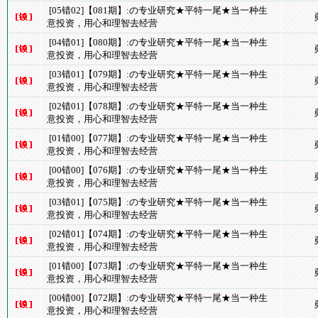
[05错02]【081期】:の专业研究★平特一尾★当一种生
意投资，用心和理智去经营
[04错01]【080期】:の专业研究★平特一尾★当一种生
意投资，用心和理智去经营
[03错01]【079期】:の专业研究★平特一尾★当一种生
意投资，用心和理智去经营
[02错01]【078期】:の专业研究★平特一尾★当一种生
意投资，用心和理智去经营
[01错00]【077期】:の专业研究★平特一尾★当一种生
意投资，用心和理智去经营
[00错00]【076期】:の专业研究★平特一尾★当一种生
意投资，用心和理智去经营
[03错01]【075期】:の专业研究★平特一尾★当一种生
意投资，用心和理智去经营
[02错01]【074期】:の专业研究★平特一尾★当一种生
意投资，用心和理智去经营
[01错00]【073期】:の专业研究★平特一尾★当一种生
意投资，用心和理智去经营
[00错00]【072期】:の专业研究★平特一尾★当一种生
意投资，用心和理智去经营