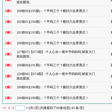
就在眼前。
[00错00](195期)：？平码三个？横扫六合界黑庄！
[02错01](194期)：？平码三个？横扫六合界黑庄！
[01错00](193期)：？平码三个？横扫六合界黑庄！
[00错00](192期)：？平码三个？横扫六合界黑庄！
[27错07]【075期】:个人心水一尾中平码特码 财富大门
就在眼前。
[00错00](191期)：？平码三个？横扫六合界黑庄！
[26错06]【074期】:个人心水一尾中平码特码 财富大门
就在眼前。
[00错00](190期)：？平码三个？横扫六合界黑庄！
[00错00](189期)：？平码三个？横扫六合界黑庄！
<<
1
2
>>
[共
2
页] 共搜索到了60条信息[ 45 条/页]