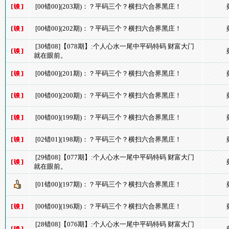
[00错00](203期)：？平码三个？横扫六合界黑庄！
[00错00](202期)：？平码三个？横扫六合界黑庄！
[30错08]【078期】:个人心水一尾中平码特码 财富大门
就在眼前。
[00错00](201期)：？平码三个？横扫六合界黑庄！
[00错00](200期)：？平码三个？横扫六合界黑庄！
[00错00](199期)：？平码三个？横扫六合界黑庄！
[02错01](198期)：？平码三个？横扫六合界黑庄！
[29错08]【077期】:个人心水一尾中平码特码 财富大门
就在眼前。
[01错00](197期)：？平码三个？横扫六合界黑庄！
[00错00](196期)：？平码三个？横扫六合界黑庄！
[28错08]【076期】:个人心水一尾中平码特码 财富大门