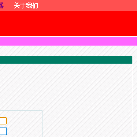
器
关于我们