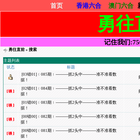
首页
香港六合
澳门六合
勇往
记住我们:7505
勇往直前
» 搜索
主题列表
状态
标题
[03错01]﹛085期﹜----------抓2头中-----------准不准看数
据！
[02错01]﹛084期﹜----------抓2头中-----------准不准看数
据！
[01错00]﹛083期﹜----------抓2头中-----------准不准看数
据！
[00错00]﹛082期﹜----------抓2头中-----------准不准看数
据！
[00错00]﹛081期﹜----------抓2头中-----------准不准看数
据！