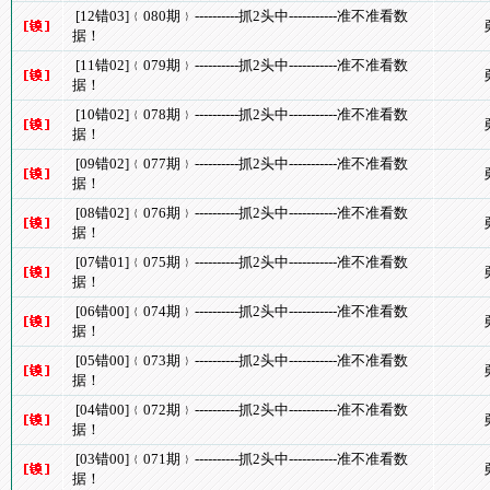
[12错03]﹛080期﹜----------抓2头中-----------准不准看数
据！
[11错02]﹛079期﹜----------抓2头中-----------准不准看数
据！
[10错02]﹛078期﹜----------抓2头中-----------准不准看数
据！
[09错02]﹛077期﹜----------抓2头中-----------准不准看数
据！
[08错02]﹛076期﹜----------抓2头中-----------准不准看数
据！
[07错01]﹛075期﹜----------抓2头中-----------准不准看数
据！
[06错00]﹛074期﹜----------抓2头中-----------准不准看数
据！
[05错00]﹛073期﹜----------抓2头中-----------准不准看数
据！
[04错00]﹛072期﹜----------抓2头中-----------准不准看数
据！
[03错00]﹛071期﹜----------抓2头中-----------准不准看数
据！