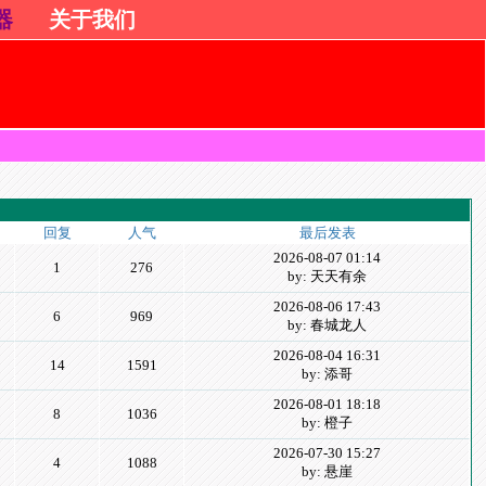
器
关于我们
回复
人气
最后发表
2026-08-07 01:14
1
276
by: 天天有余
2026-08-06 17:43
6
969
by: 春城龙人
2026-08-04 16:31
14
1591
by: 添哥
2026-08-01 18:18
8
1036
by: 橙子
2026-07-30 15:27
4
1088
by: 悬崖