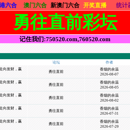
港六合
澳门六合
新澳门六合
开奖直播
统计
勇往直前彩坛
记住我们:750520.com,760520.com
论坛
作者
，走向发财，赢
香烟的余温
勇往直前
2026-08-07
，走向发财，赢
香烟的余温
勇往直前
2026-08-05
，走向发财，赢
香烟的余温
勇往直前
2026-08-02
，走向发财，赢
香烟的余温
勇往直前
2026-07-31
，走向发财，赢
香烟的余温
勇往直前
2026-07-29