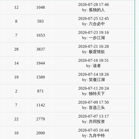
2026-07-28 17:46
12
1048
by: 孤独的人
2026-07-25 12:45
8
593
by: 六合必中
2026-07-23 19:16
7
1653
by: 一步江湖
2026-07-21 16:28
28
3837
by: 极度情欲
2026-07-16 18:51
14
1944
by: 读者
2026-07-14 18:26
19
1589
by: 笑傲江湖
2026-07-11 20:24
2
871
by: 独特天下
2026-07-09 17:50
7
1142
by: 首选三头
2026-07-07 13:17
22
2779
by: 共同投资
2026-07-05 16:44
10
2000
by: 九肖中特