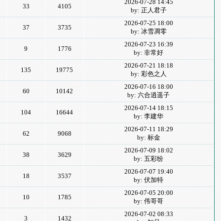
2026-07-28 14:45
33
4105
by: 正人君子
2026-07-25 18:00
37
3735
by: 冰雪凋零
2026-07-23 16:39
9
1776
by: 非常好
2026-07-21 18:18
135
19775
by: 彩色之人
2026-07-16 18:00
60
10142
by: 六合逍遥子
2026-07-14 18:15
104
16644
by: 李建华
2026-07-11 18:29
62
9068
by: 标金
2026-07-09 18:02
38
3629
by: 五彩纷
2026-07-07 19:40
18
3537
by: 伏加特
2026-07-05 20:00
10
1785
by: 伟哥哥
2026-07-02 08:33
3
1432