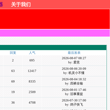
器
关于我们
回复
人气
最后发表
2026-08-07 08:27
2
695
by: 爱意
2026-08-06 20:09
63
12417
by: 机灵小不懂
2026-08-04 18:32
69
8335
by: 四裤全输
2026-08-01 17:46
19
2509
by: 旧事重提
2026-07-30 17:00
36
4708
by: 鸽子快飞