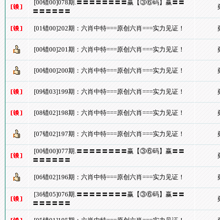
[00错00]078期.〓〓〓〓〓〓〓〓赢【③⑥码】赢〓〓
〓〓〓〓〓〓
[01错00]202期：六肖中特===原创六肖===实力见证！
[00错00]201期：六肖中特===原创六肖===实力见证！
[00错00]200期：六肖中特===原创六肖===实力见证！
[09错03]199期：六肖中特===原创六肖===实力见证！
[08错02]198期：六肖中特===原创六肖===实力见证！
[07错02]197期：六肖中特===原创六肖===实力见证！
[00错00]077期.〓〓〓〓〓〓〓〓赢【③⑥码】赢〓〓
〓〓〓〓〓〓
[06错02]196期：六肖中特===原创六肖===实力见证！
[36错05]076期.〓〓〓〓〓〓〓〓赢【③⑥码】赢〓〓
〓〓〓〓〓〓