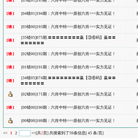
[05错01]195期：六肖中特===原创六肖===实力见证！
[04错01]194期：六肖中特===原创六肖===实力见证！
[03错00]193期：六肖中特===原创六肖===实力见证！
[35错05]075期.〓〓〓〓〓〓〓〓赢【③⑥码】赢〓〓
〓〓〓〓〓〓
[02错00]192期：六肖中特===原创六肖===实力见证！
[01错00]191期：六肖中特===原创六肖===实力见证！
[34错05]074期.〓〓〓〓〓〓〓〓赢【③⑥码】赢〓〓
〓〓〓〓〓〓
[02错00]171期：六肖中特===原创六肖===实力见证！
[00错00]190期：六肖中特===原创六肖===实力见证！
[00错00]169期：六肖中特===原创六肖===实力见证！
<<
1
2
>>
[共
2
页] 共搜索到了59条信息[ 45 条/页]