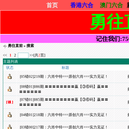
首页
香港六合
澳门六合
勇往
记住我们:7505
勇往直前
» 搜索
<<
1
2
>>
[共
2
页]
主题列表
状态
标题
[05错02]219期：六肖中特===原创六肖===实力见证！
[08错01]086期.〓〓〓〓〓〓〓〓赢【③⑥码】赢〓〓
〓〓〓〓〓〓
[07错01]085期.〓〓〓〓〓〓〓〓赢【③⑥码】赢〓〓
〓〓〓〓〓〓
[04错01]218期：六肖中特===原创六肖===实力见证！
[03错00]217期：六肖中特===原创六肖===实力见证！