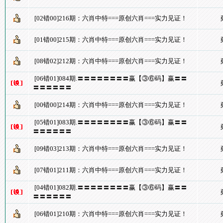
[02错00]216期：六肖中特===原创六肖===实力见证！
[01错00]215期：六肖中特===原创六肖===实力见证！
[08错02]212期：六肖中特===原创六肖===实力见证！
[06错01]084期.〓〓〓〓〓〓〓〓赢【③⑥码】赢〓〓
〓〓〓〓〓〓
[00错00]214期：六肖中特===原创六肖===实力见证！
[05错01]083期.〓〓〓〓〓〓〓〓赢【③⑥码】赢〓〓
〓〓〓〓〓〓
[09错03]213期：六肖中特===原创六肖===实力见证！
[07错01]211期：六肖中特===原创六肖===实力见证！
[04错01]082期.〓〓〓〓〓〓〓〓赢【③⑥码】赢〓〓
〓〓〓〓〓〓
[06错01]210期：六肖中特===原创六肖===实力见证！