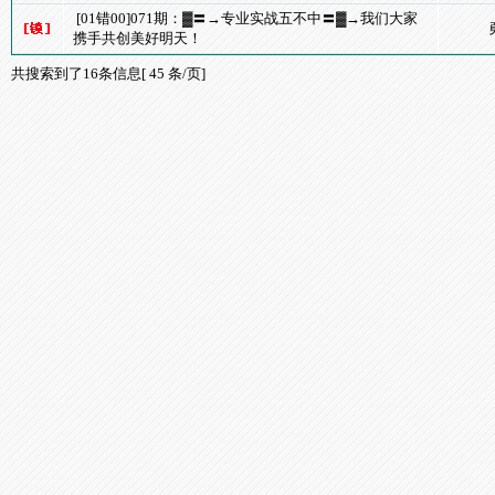
[01错00]071期：▓〓→专业实战五不中〓▓→我们大家
携手共创美好明天！
共搜索到了16条信息[ 45 条/页]