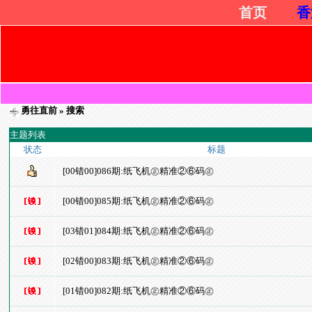
首页
香
勇往直前
» 搜索
主题列表
状态
标题
[00错00]086期:纸飞机㊣精准②⑥码㊣
[00错00]085期:纸飞机㊣精准②⑥码㊣
[03错01]084期:纸飞机㊣精准②⑥码㊣
[02错00]083期:纸飞机㊣精准②⑥码㊣
[01错00]082期:纸飞机㊣精准②⑥码㊣