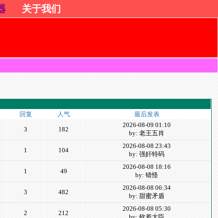
器
关于我们
回复
人气
最后发表
2026-08-09 01:10
3
182
by: 老王五肖
2026-08-08 23:43
1
104
by: 强奸特码
2026-08-08 18:16
1
49
by: 错怪
2026-08-08 06:34
3
482
by: 甜蜜矛盾
2026-08-08 05:30
2
212
by: 钦差大臣