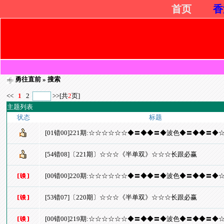
首页
香
勇往直前
» 搜索
<<
1
2
>>
[共
2
页]
主题列表
状态
标题
[01错00]221期:☆☆☆☆☆☆◆〓◆◆〓◆波色◆〓◆◆〓
[54错08]〔221期〕☆☆☆《半单双》☆☆☆长跟必赢
[00错00]220期:☆☆☆☆☆☆◆〓◆◆〓◆波色◆〓◆◆〓
[53错07]〔220期〕☆☆☆《半单双》☆☆☆长跟必赢
[00错00]219期:☆☆☆☆☆☆◆〓◆◆〓◆波色◆〓◆◆〓