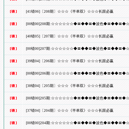
[41错06]〔208期〕☆☆☆《半单双》☆☆☆长跟必赢
[00错00]208期:☆☆☆☆☆☆◆〓◆◆〓◆波色◆〓◆◆〓
[40错05]〔207期〕☆☆☆《半单双》☆☆☆长跟必赢
[00错00]207期:☆☆☆☆☆☆◆〓◆◆〓◆波色◆〓◆◆〓
[39错04]〔206期〕☆☆☆《半单双》☆☆☆长跟必赢
[00错00]206期:☆☆☆☆☆☆◆〓◆◆〓◆波色◆〓◆◆〓
[38错04]〔205期〕☆☆☆《半单双》☆☆☆长跟必赢
[00错00]205期:☆☆☆☆☆☆◆〓◆◆〓◆波色◆〓◆◆〓
[37错04]〔204期〕☆☆☆《半单双》☆☆☆长跟必赢
[00错00]204期:☆☆☆☆☆☆◆〓◆◆〓◆波色◆〓◆◆〓