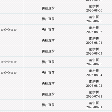
能拼拼
勇往直前
2026-08-06
能拼拼
勇往直前
2026-08-05
能拼拼
◆☆☆☆☆☆☆
勇往直前
2026-08-06
能拼拼
勇往直前
2026-08-04
能拼拼
勇往直前
2026-08-03
能拼拼
◆☆☆☆☆☆☆
勇往直前
2026-08-05
能拼拼
◆☆☆☆☆☆☆
勇往直前
2026-08-04
能拼拼
勇往直前
2026-08-02
能拼拼
勇往直前
2026-07-31
能拼拼
勇往直前
2026-08-01