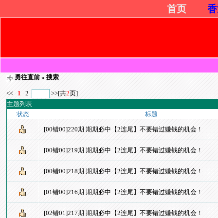
首页
香
勇往直前
» 搜索
<<
1
2
>>
[共
2
页]
主题列表
状态
标题
[00错00]220期 期期必中【2连尾】不要错过赚钱的机会！
[00错00]219期 期期必中【2连尾】不要错过赚钱的机会！
[00错00]218期 期期必中【2连尾】不要错过赚钱的机会！
[01错00]216期 期期必中【2连尾】不要错过赚钱的机会！
[02错01]217期 期期必中【2连尾】不要错过赚钱的机会！