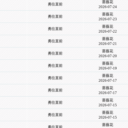
蔷薇花
勇往直前
2026-07-24
蔷薇花
勇往直前
2026-07-23
蔷薇花
勇往直前
2026-07-22
蔷薇花
勇往直前
2026-07-21
蔷薇花
勇往直前
2026-07-20
蔷薇花
勇往直前
2026-07-19
蔷薇花
勇往直前
2026-07-17
蔷薇花
勇往直前
2026-07-17
蔷薇花
勇往直前
2026-07-15
蔷薇花
勇往直前
2026-07-15
蔷薇花
勇往直前