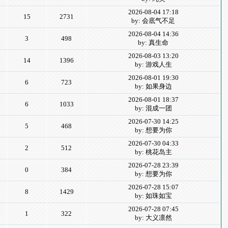
2026-08-04 17:18
15
2731
by: 会底气不足
2026-08-04 14:36
3
498
by: 真生命
2026-08-03 13:20
14
1396
by: 游戏人生
2026-08-01 19:30
6
723
by: 如果身边
2026-08-01 18:37
6
1033
by: 混成一团
2026-07-30 14:25
5
468
by: 想要为你
2026-07-30 04:33
2
512
by: 桃花岛主
2026-07-28 23:39
0
384
by: 想要为你
2026-07-28 15:07
8
1429
by: 如珠如宝
2026-07-28 07:45
1
322
by: 大义凛然