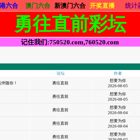
港六合
澳门六合
新澳门六合
开奖直播
统计
勇往直前彩坛
记住我们:750520.com,760520.com
论坛
作者
想要为你
好运伴随你！
勇往直前
2026-08-05
想要为你
勇往直前
2026-08-05
想要为你
勇往直前
2026-08-04
想要为你
勇往直前
2026-08-04
想要为你
勇往直前
2026-08-02