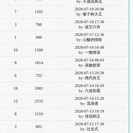
by: 不愿说再见
2026-07-19 20:06
7
1102
by: 猴子称大王
2026-07-18 17:30
3
760
by: 波王六肖
2026-07-17 12:36
1
449
by: 心酸的情歌
2026-07-16 16:49
10
1506
by: 一吻情深
2026-07-16 09:03
9
1814
by: 虽败犹荣
2026-07-15 20:29
6
733
by: 绝代肖王
2026-07-14 16:43
16
1981
by: 六道彩霸
2026-07-14 15:20
12
2533
by: 流浪者
2026-07-13 18:19
8
1216
by: 传说码王
2026-07-12 17:36
3
692
by: 过去式