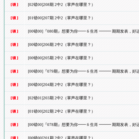
[02错00]208期 2中2（掌声在哪里？）
[01错00]207期 2中2（掌声在哪里？）
[00错00]『080期』想要为你━━ 6 生肖 ━━━ 期期发表，
[00错00]206期 2中2（掌声在哪里？）
[00错00]205期 2中2（掌声在哪里？）
[00错00]『079期』想要为你━━ 6 生肖 ━━━ 期期发表，
[00错00]204期 2中2（掌声在哪里？）
[02错01]203期 2中2（掌声在哪里？）
[01错00]202期 2中2（掌声在哪里？）
[00错00]『078期』想要为你━━ 6 生肖 ━━━ 期期发表，
[00错00]201期 2中2（掌声在哪里？）