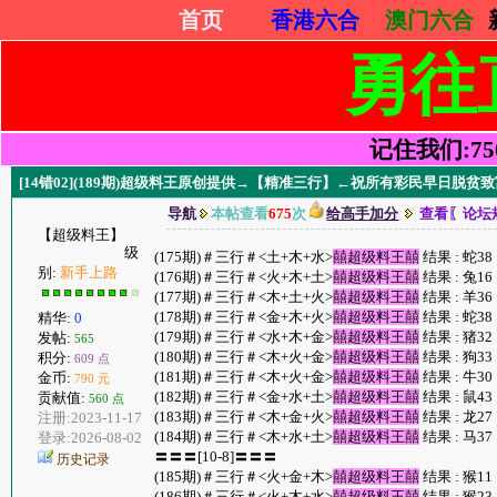
首页
香港六合
澳门六合
勇往
记住我们:7505
[14错02](189期)超级料王原创提供→【精准三行】←祝所有彩民早日脱贫
导航
本帖查看
675
次
给高手加分
查看〖论坛
【超级料王】
级
(175期)＃三行＃<土+木+水>
囍超级料王囍
结果 : 蛇3
别:
新手上路
(176期)＃三行＃<火+木+土>
囍超级料王囍
结果 : 兔1
(177期)＃三行＃<木+土+火>
囍超级料王囍
结果 : 羊3
(178期)＃三行＃<金+木+火>
囍超级料王囍
结果 : 蛇3
精华:
0
(179期)＃三行＃<水+木+金>
囍超级料王囍
结果 : 猪3
发帖:
565
(180期)＃三行＃<木+火+金>
囍超级料王囍
结果 : 狗3
积分:
609 点
(181期)＃三行＃<木+火+金>
囍超级料王囍
结果 : 牛3
金币:
790 元
(182期)＃三行＃<金+水+土>
囍超级料王囍
结果 : 鼠4
贡献值:
560 点
(183期)＃三行＃<木+金+火>
囍超级料王囍
结果 : 龙2
注册:2023-11-17
(184期)＃三行＃<木+水+土>
囍超级料王囍
结果 : 马3
登录:2026-08-02
〓〓〓[10-8]〓〓〓
历史记录
(185期)＃三行＃<火+金+木>
囍超级料王囍
结果 : 猴1
(186期)＃三行＃<火+木+水>
囍超级料王囍
结果 : 猴2